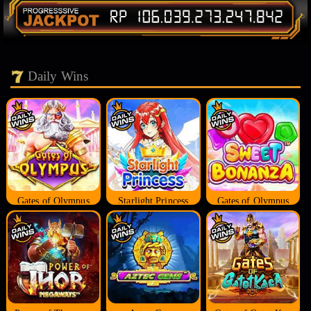
Daily Wins
Gates of Olympus
Starlight Princess
Gates of Olympus