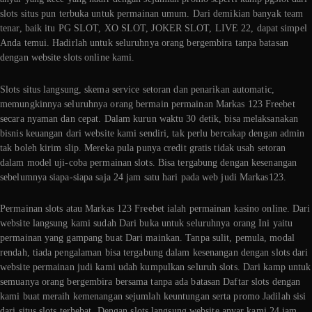
slots situs pun terbuka untuk permainan umum. Dari demikian banyak team
tenar, baik itu PG SLOT, XO SLOT, JOKER SLOT, LIVE 22, dapat simpel
Anda temui. Hadirlah untuk seluruhnya orang bergembira tanpa batasan
dengan website slots online kami.
Slots situs langsung, skema service setoran dan penarikan automatic,
memungkinnya seluruhnya orang bermain permainan Markas 123 Freebet
secara nyaman dan cepat. Dalam kurun waktu 30 detik, bisa melaksanakan
bisnis keuangan dari website kami sendiri, tak perlu bercakap dengan admin
tak boleh kirim slip. Mereka pula punya credit gratis tidak usah setoran
dalam model uji-coba permainan slots. Bisa tergabung dengan kesenangan
sebelumnya siapa-siapa saja 24 jam satu hari pada web judi Markas123.
Permainan slots atau Markas 123 Freebet ialah permainan kasino online. Dari
website langsung kami sudah Dari buka untuk seluruhnya orang Ini yaitu
permainan yang gampang buat Dari mainkan. Tanpa sulit, pemula, modal
rendah, tiada pengalaman bisa tergabung dalam kesenangan dengan slots dari
website permainan judi kami udah kumpulkan seluruh slots. Dari kamp untuk
semuanya orang bergembira bersama tanpa ada batasan Daftar slots dengan
kami buat meraih kemenangan sejumlah keuntungan serta promo Jadilah sisi
dari situs slots terhebat. Dengan slots langsung website anyar kami 24 jam