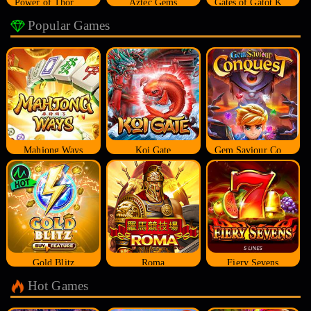
Power of Thor Megaways
Aztec Gems
Gates of Gatot Kaca
Popular Games
Mahjong Ways
Koi Gate
Gem Saviour Conquest
Gold Blitz
Roma
Fiery Sevens
Hot Games