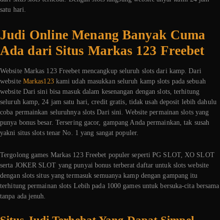
satu hari.
Judi Online Menang Banyak Cuma
Ada dari Situs Markas 123 Freebet
Website Markas 123 Freebet mencangkup seluruh slots dari kamp. Dari
website
Markas123
kami udah masukkan seluruh kamp slots pada sebuah
website Dari sini bisa masuk dalam kesenangan dengan slots, terhitung
seluruh kamp, ​​24 jam satu hari, credit gratis, tidak usah deposit lebih dahulu
coba permainkan seluruhnya slots Dari sini. Website permainan slots yang
punya bonus besar. Tersering gacor, gampang Anda permainkan, tak susah
yakni situs slots tenar No. 1 yang sangat populer.
Tergolong games Markas 123 Freebet populer seperti PG SLOT, XO SLOT
serta JOKER SLOT yang punyai bonus terberat daftar untuk slots website
dengan slots situs yang termasuk semuanya kamp dengan gampang itu
terhitung permainan slots Lebih pada 1000 games untuk bersuka-cita bersama
tanpa ada jenuh.