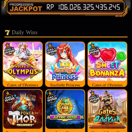
Daily Wins
Gates of Olympus
Starlight Princess
Gates of Olympus