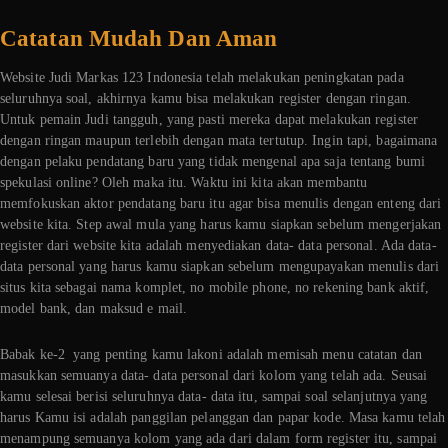
Catatan Mudah Dan Aman
Website Judi Markas 123 Indonesia telah melakukan peningkatan pada
seluruhnya soal, akhirnya kamu bisa melakukan register dengan ringan.
Untuk pemain Judi tangguh, yang pasti mereka dapat melakukan register
dengan ringan maupun terlebih dengan mata tertutup. Ingin tapi, bagaimana
dengan pelaku pendatang baru yang tidak mengenal apa saja tentang bumi
spekulasi online? Oleh maka itu. Waktu ini kita akan membantu
memfokuskan aktor pendatang baru itu agar bisa menulis dengan enteng dari
website kita. Step awal mula yang harus kamu siapkan sebelum mengerjakan
register dari website kita adalah menyediakan data- data personal. Ada data-
data personal yang harus kamu siapkan sebelum mengupayakan menulis dari
situs kita sebagai nama komplet, no mobile phone, no rekening bank aktif,
model bank, dan maksud e mail.
Babak ke-2 yang penting kamu lakoni adalah memisah menu catatan dan
masukkan semuanya data- data personal dari kolom yang telah ada. Seusai
kamu selesai berisi seluruhnya data- data itu, sampai soal selanjutnya yang
harus Kamu isi adalah panggilan pelanggan dan papar kode. Masa kamu telah
menampung semuanya kolom yang ada dari dalam form register itu, sampai