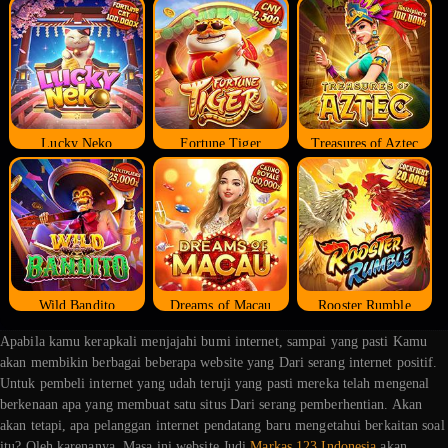
Lucky Neko
Fortune Tiger
Treasures of Aztec
Wild Bandito
Dreams of Macau
Rooster Rumble
Apabila kamu kerapkali menjajahi bumi internet, sampai yang pasti Kamu
akan membikin berbagai beberapa website yang Dari serang internet positif.
Untuk pembeli internet yang udah teruji yang pasti mereka telah mengenal
berkenaan apa yang membuat satu situs Dari serang pemberhentian. Akan
akan tetapi, apa pelanggan internet pendatang baru mengetahui berkaitan soal
itu? Oleh karenanya, Masa ini website Judi
Markas 123 Indonesia
akan