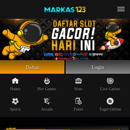
Beranda
Slot Online
Live Casino
Sportsbook
Arcade
Togel Online
Daftar
Login
Poker
Whatsapp
Home
Hot Games
Slots
Live Casino
Telegram
Sports
Arcade
Poker
Togel Online
Livechat