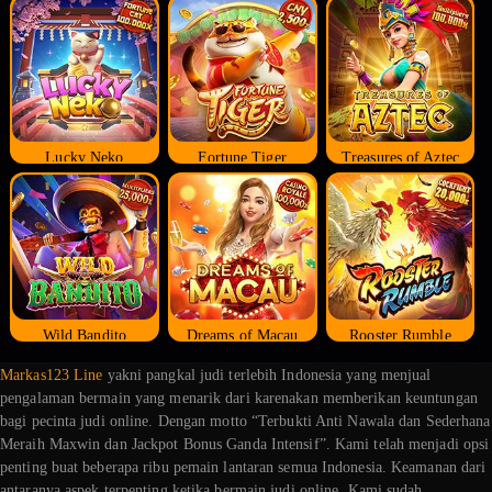
Lucky Neko
Fortune Tiger
Treasures of Aztec
Wild Bandito
Dreams of Macau
Rooster Rumble
Markas123 Line
yakni pangkal judi terlebih Indonesia yang menjual
pengalaman bermain yang menarik dari karenakan memberikan keuntungan
bagi pecinta judi online. Dengan motto “Terbukti Anti Nawala dan Sederhana
Meraih Maxwin dan Jackpot Bonus Ganda Intensif”. Kami telah menjadi opsi
penting buat beberapa ribu pemain lantaran semua Indonesia. Keamanan dari
antaranya aspek terpenting ketika bermain judi online. Kami sudah