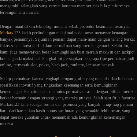
mengambil selangkah yang cermat lantaran memperjelas bila platformnya
terbangun anti nawala.
Dengan manfaatkan teknologi mutahir sebab prosedur keamanan teranyar,
Markas 123
kasih perlindungan maksimal pada tawar-menawar keuangan
banyak pemainnya. Sejumlah pemain dapat main-main dengan tenang berkat
fokus sepenuhnya dari dalam permainan yang mereka gemari. Selain itu,
kami juga menawarkan besar kemungkinan buat meraih maxwin dan jackpot
bonus ganda maksimal. Pangkal ini persiapkan beberapa tipe permainan judi
online, termasuk slot, poker, blackjack, roulette, lantaran banyak.
Setiap permainan karena lengkapi dengan grafis yang menarik dan beberapa
spesifikasi inovatif yang tingkatkan kesenangan serta kemungkinan
kemenangan. Pemain dapat memutus permainan sama dengan pilihan mereka
berkat bermain dengan strategi yang mereka punyai. Salah satu fitur favorite
Markas123 Line sebagai bonus dan promosi yang banyak. Tiap-tiap pemain
baru dari karenakan kasih bonus sambutan yang semakin lebih besar, yang
dapat mereka gunakan untuk menambah ada kemungkinan kemenangan
mereka.