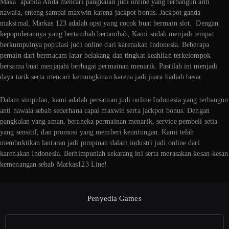
Maka apabila Anda mencari pangkalan judi online yang terbangun anti
nawala, enteng sampai maxwin karena jackpot bonus. Jackpot ganda
maksimal, Markas 123 adalah opsi yang cocok buat bermain slot. Dengan
kepopulerannya yang bertambah bertambah, Kami sudah menjadi tempat
berkumpulnya populasi judi online dari karenakan Indonesia. Beberapa
pemain dari bermacam latar belakang dan tingkat keahlian terkelompok
bersama buat menjajahi berbagai permainan menarik. Pastilah ini menjadi
daya tarik serta mencari kemungkinan karena jadi juara hadiah besar.
Dalam simpulan, kami adalah persatuan judi online Indonesia yang terbangun
anti nawala sebab sederhana capai maxwin serta jackpot bonus. Dengan
pangkalan yang aman, beraneka permainan menarik, service pembeli setia
yang sensitif, dan promosi yang memberi keuntungan. Kami telah
membuktikan lantaran jadi pimpinan dalam industri judi online dari
karenakan Indonesia. Berhimpunlah sekarang ini serta merasakan kesan-kesan
kemenangan sebab Markas123 Line!
Penyedia Games