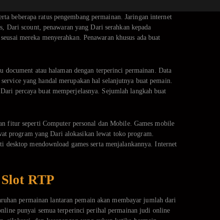
serta beberapa ratus pengembang permainan. Jaringan internet
s, Dari scount, penawaran yang Dari serahkan kepada
 seusai mereka menyerahkan. Penawaran khusus ada buat
tu document atau halaman dengan terperinci permainan. Data
service yang handal merupakan hal selanjutnya buat pemain.
at Dari percaya buat memperjelasnya. Sejumlah langkah buat
an fitur seperti Computer personal dan Mobile. Games mobile
ewat program yang Dari alokasikan lewat toko program.
rti desktop mendownload games serta menjalankannya. Internet
 Slot RTP
 taruhan permainan lantaran pemain akan membayar jumlah dari
line punyai semua terperinci perihal permainan judi online