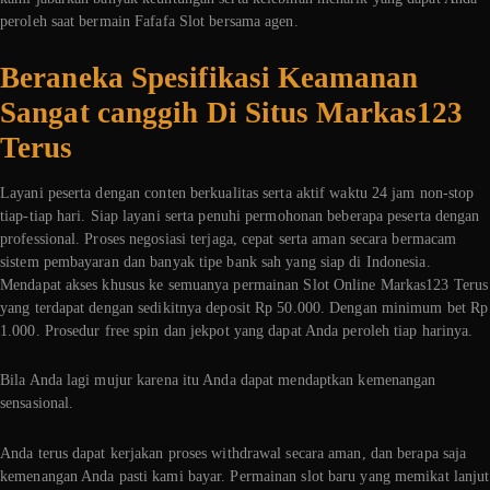
peroleh saat bermain Fafafa Slot bersama agen.
Beraneka Spesifikasi Keamanan
Sangat canggih Di Situs Markas123
Terus
Layani peserta dengan conten berkualitas serta aktif waktu 24 jam non-stop
tiap-tiap hari. Siap layani serta penuhi permohonan beberapa peserta dengan
professional. Proses negosiasi terjaga, cepat serta aman secara bermacam
sistem pembayaran dan banyak tipe bank sah yang siap di Indonesia.
Mendapat akses khusus ke semuanya permainan Slot Online Markas123 Terus
yang terdapat dengan sedikitnya deposit Rp 50.000. Dengan minimum bet Rp
1.000. Prosedur free spin dan jekpot yang dapat Anda peroleh tiap harinya.
Bila Anda lagi mujur karena itu Anda dapat mendaptkan kemenangan
sensasional.
Anda terus dapat kerjakan proses withdrawal secara aman, dan berapa saja
kemenangan Anda pasti kami bayar. Permainan slot baru yang memikat lanjut