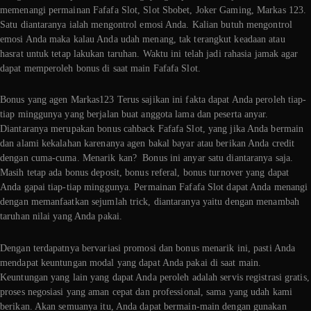
memenangi permainan Fafafa Slot, Slot Sbobet, Joker Gaming, Markas 123.
Satu diantaranya ialah mengontrol emosi Anda. Kalian butuh mengontrol
emosi Anda maka kalau Anda udah menang, tak terangkut keadaan atau
hasrat untuk tetap lakukan taruhan. Waktu ini telah jadi rahasia jamak agar
dapat memperoleh bonus di saat main Fafafa Slot.
Bonus yang agen Markas123 Terus sajikan ini fakta dapat Anda peroleh tiap-
tiap minggunya yang berjalan buat anggota lama dan peserta anyar.
Diantaranya merupakan bonus cahback Fafafa Slot, yang jika Anda bermain
dan alami kekalahan karenanya agen bakal bayar atau berikan Anda credit
dengan cuma-cuma. Menarik kan? Bonus ini anyar satu diantaranya saja.
Masih tetap ada bonus deposit, bonus referal, bonus turnover yang dapat
Anda gapai tiap-tiap minggunya. Permainan Fafafa Slot dapat Anda menangi
dengan memanfaatkan sejumlah trick, diantaranya yaitu dengan menambah
taruhan nilai yang Anda pakai.
Dengan terdapatnya bervariasi promosi dan bonus menarik ini, pasti Anda
mendapat keuntungan modal yang dapat Anda pakai di saat main.
Keuntungan yang lain yang dapat Anda peroleh adalah servis registrasi gratis,
proses negosiasi yang aman cepat dan professional, sama yang udah kami
berikan. Akan semuanya itu, Anda dapat bermain-main dengan gunakan