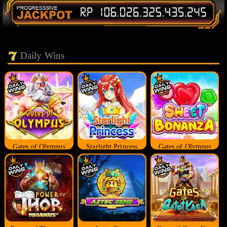
Daily Wins
Gates of Olympus
Starlight Princess
Gates of Olympus